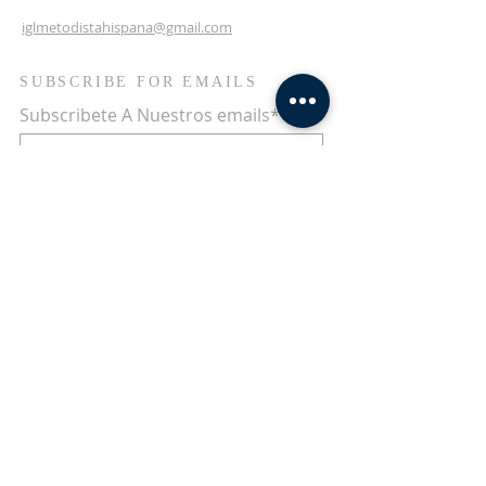
iglmetodistahispana@gmail.com
SUBSCRIBE FOR EMAILS
Subscribete A Nuestros emails*
Subscribete Ahora
Términos y condiciones
Política de privacidad
Declaración de
accesibilidad
© 2023 Rios De Agua Viva.